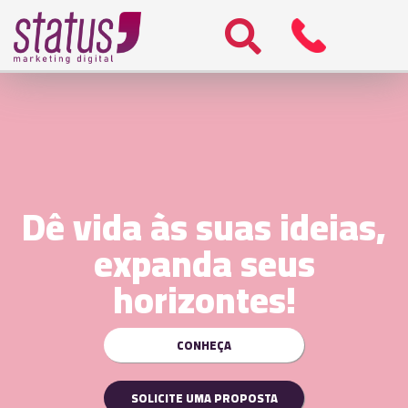
Dê vida às suas ideias,
expanda seus
horizontes!
CONHEÇA
SOLICITE UMA PROPOSTA