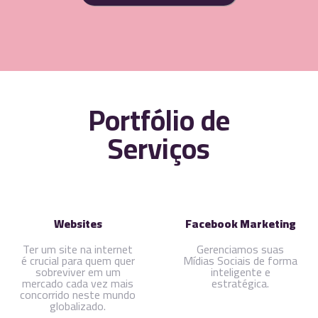
Portfólio de
Serviços
Websites
Facebook Marketing
Ter um site na internet
Gerenciamos suas
é crucial para quem quer
Mídias Sociais de forma
sobreviver em um
inteligente e
mercado cada vez mais
estratégica.
concorrido neste mundo
globalizado.