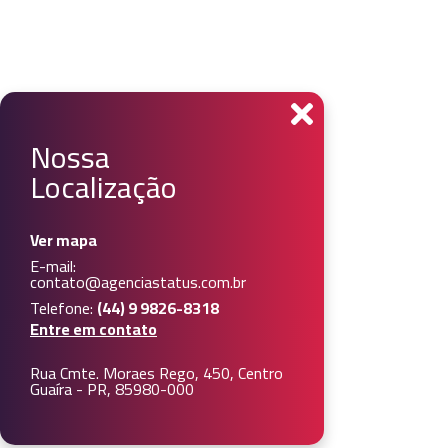
Nossa
Localização
Ver mapa
E-mail:
contato@agenciastatus.com.br
Telefone:
(44) 9 9826-8318
Entre em contato
Rua Cmte. Moraes Rego, 450, Centro
Guaíra - PR, 85980-000